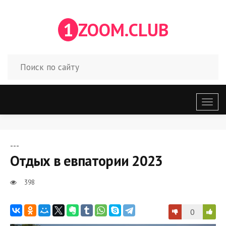
1
ZOOM.CLUB
Откр
меню
---
Отдых в евпатории 2023
398
0