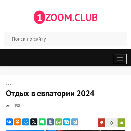
1
ZOOM.CLUB
Откр
меню
---
Отдых в евпатории 2024
398
0