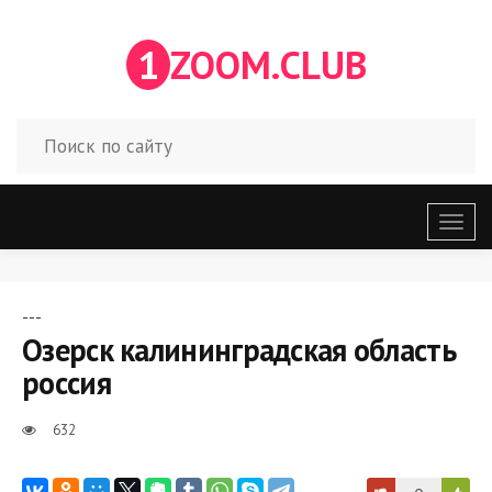
1
ZOOM.CLUB
Откр
меню
---
Озерск калининградская область
россия
632