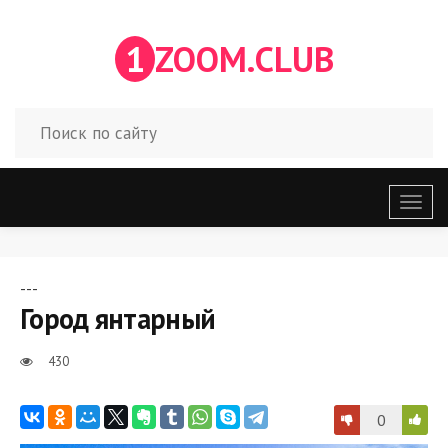
1
ZOOM.CLUB
Откр
меню
---
Город янтарный
430
0