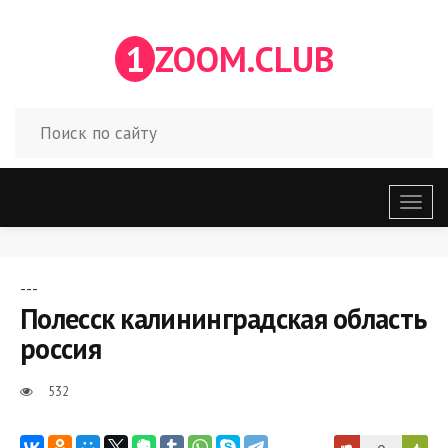
1
ZOOM.CLUB
Откр
меню
---
Полесск калининградская область
россия
532