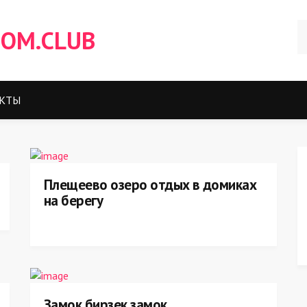
OM.CLUB
КТЫ
Плещеево озеро отдых в домиках
на берегу
Замок бирзек замок