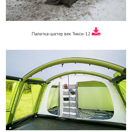
Палатка-шатер век Тикси-12