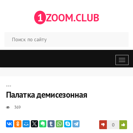
1
ZOOM.CLUB
Откр
меню
---
Палатка демисезонная
369
0