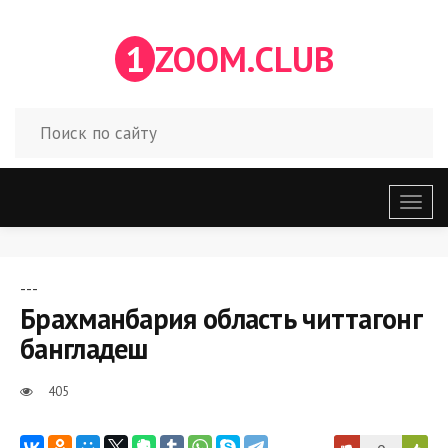
1
ZOOM.CLUB
Откр
меню
---
Брахманбария область читтагонг
бангладеш
405