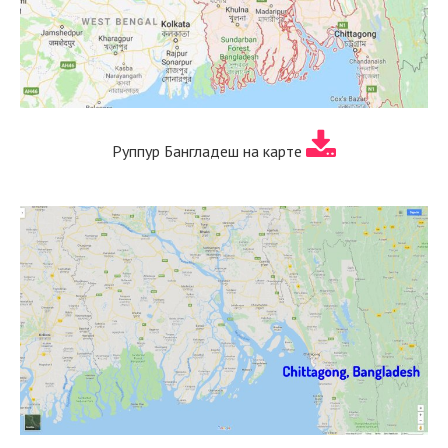
Руппур Бангладеш на карте