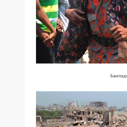
Банглад