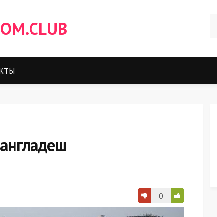
OM.CLUB
КТЫ
бангладеш
0