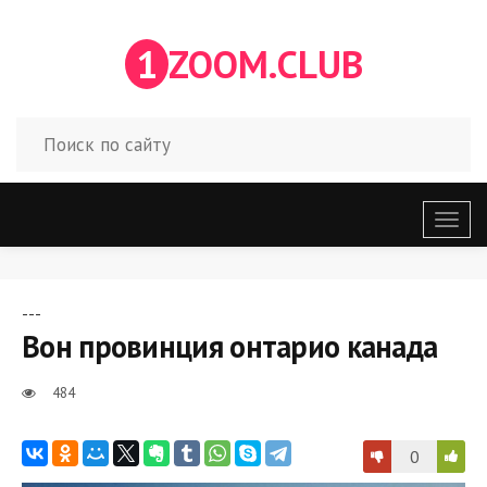
1
ZOOM.CLUB
Откр
меню
---
Вон провинция онтарио канада
484
0