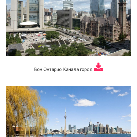
Вон Онтарио Канада город