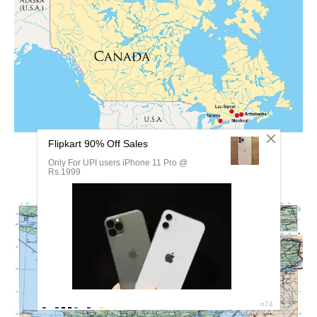
Онтарио и Квебек на карте Канады