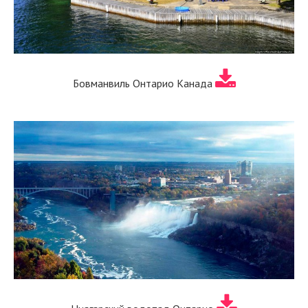
Бовманвиль Онтарио Канада