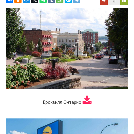
0
Броквилл Онтарио