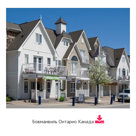
Бовманвиль Онтарио Канада