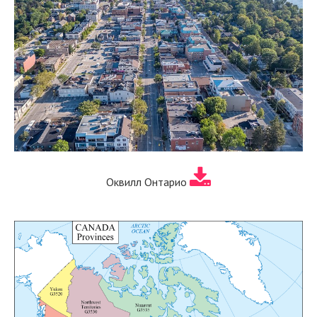
Оквилл Онтарио