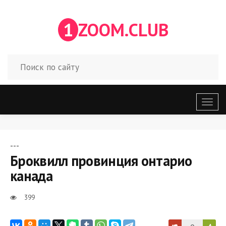
1
ZOOM.CLUB
Откр
меню
---
Броквилл провинция онтарио
канада
399