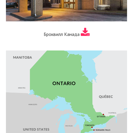
Броквилл Канада