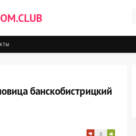
OM.CLUB
КТЫ
новица банскобистрицкий
0