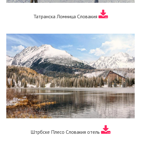
Татранска Ломница Словакия
Штрбске Плесо Словакия отель