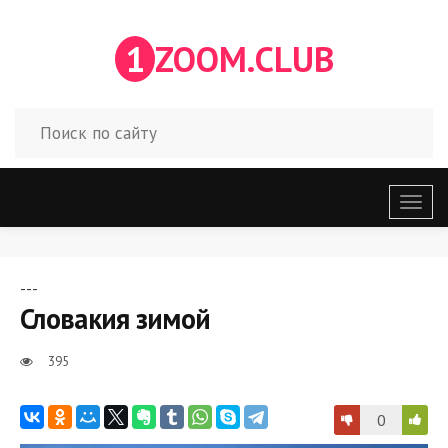
1
ZOOM.CLUB
Откр
меню
---
Словакия зимой
395
0