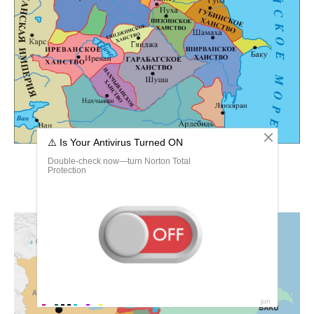
Иреванское ханства Азербайджана