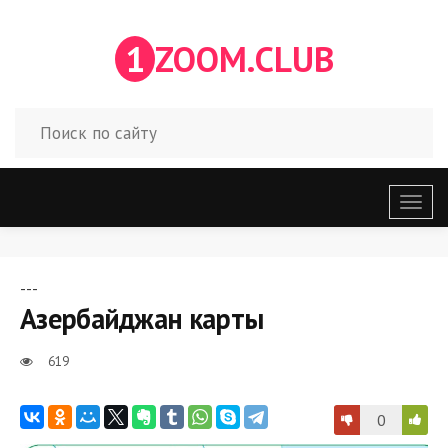
1
ZOOM.CLUB
Откр
меню
---
Азербайджан карты
619
0