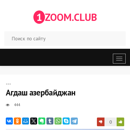
1
ZOOM.CLUB
Откр
меню
---
Агдаш азербайджан
444
0