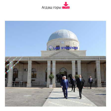
Агдаш горы