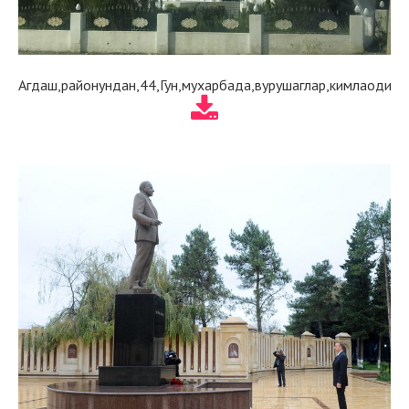
Агдаш,районундан,44,Гун,мухарбада,вурушаглар,кимлаоди