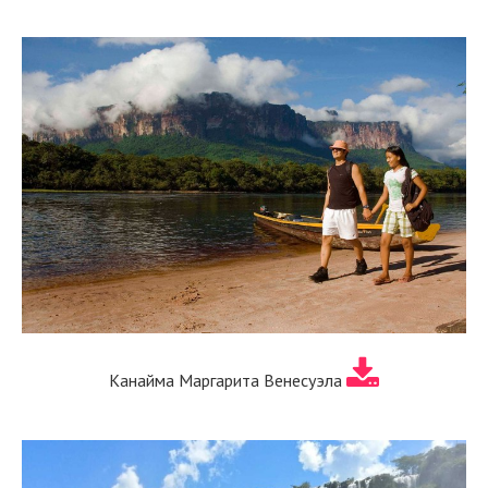
Канайма Маргарита Венесуэла