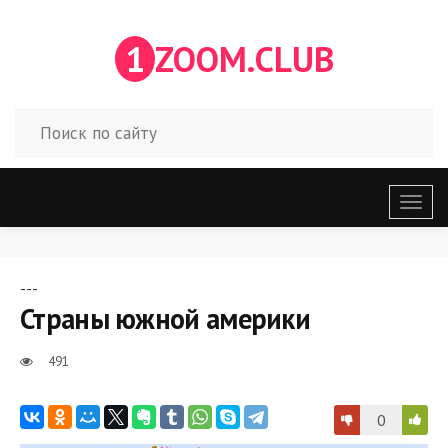
1
ZOOM.CLUB
Откр
меню
---
Страны южной америки
491
0