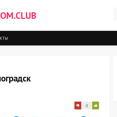
OM.CLUB
КТЫ
оградск
0