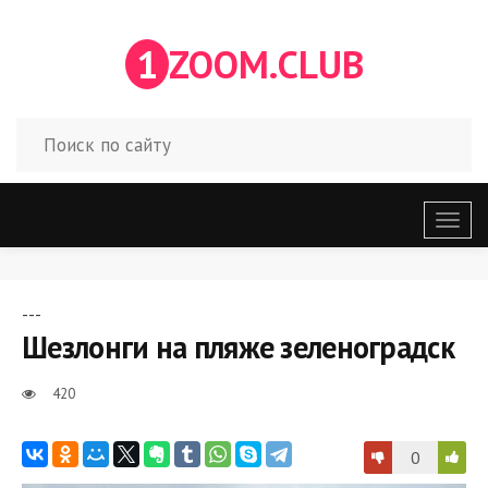
1
ZOOM.CLUB
Откр
меню
---
Шезлонги на пляже зеленоградск
420
0