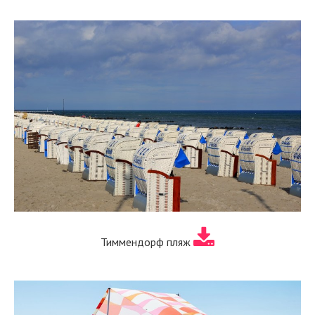
Тиммендорф пляж