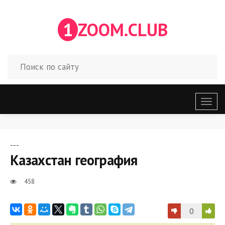
1
ZOOM.CLUB
Откр
меню
---
Казахстан география
458
0