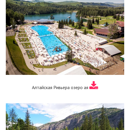
Алтайская Ривьера озеро ая