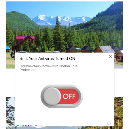
Село Талда горный Алтай