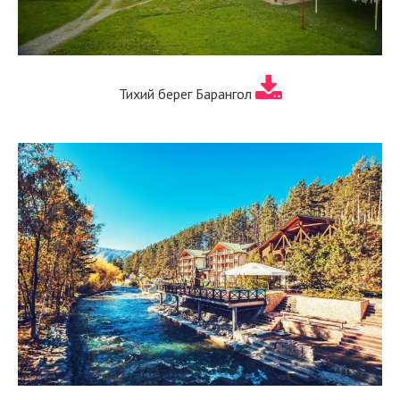
Тихий берег Барангол