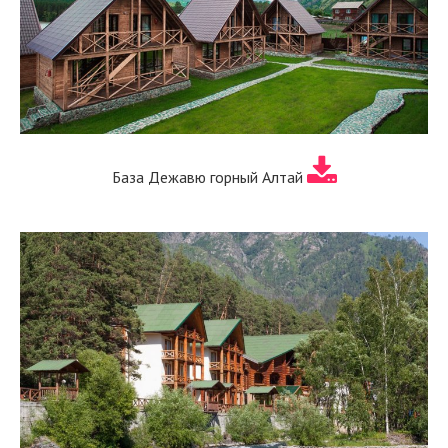
База Дежавю горный Алтай