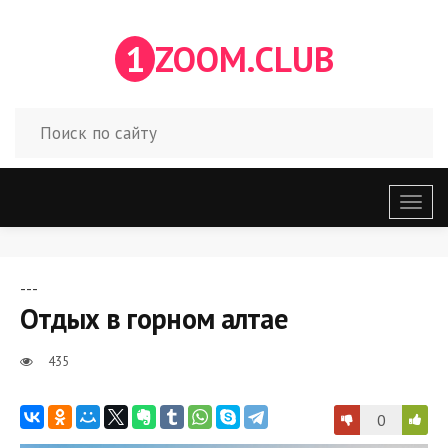
1
ZOOM.CLUB
Откр
меню
---
Отдых в горном алтае
435
0