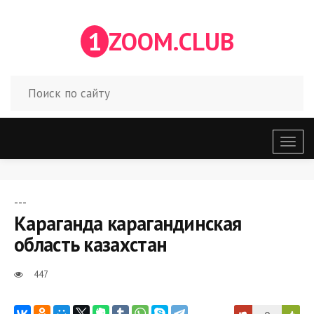
1
ZOOM.CLUB
Откр
меню
---
Караганда карагандинская
область казахстан
447