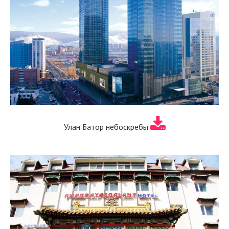
Улан Батор небоскребы