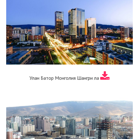
Улан Батор Монголия Шангри ла