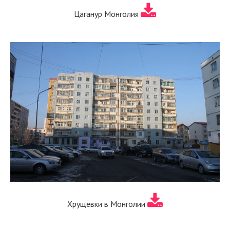
Цаганур Монголия
Хрущевки в Монголии