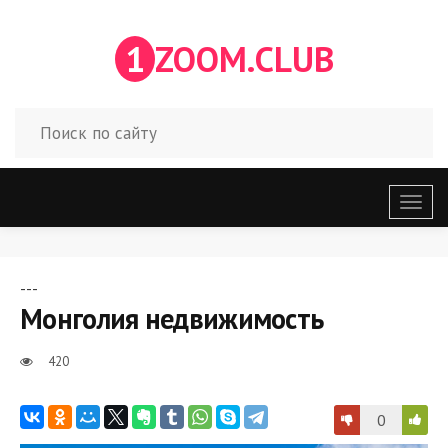
1
ZOOM.CLUB
Откр
меню
---
Монголия недвижимость
420
0