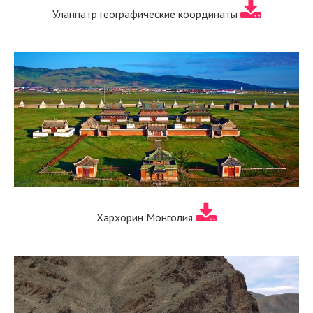
Уланпатр географические координаты
Хархорин Монголия