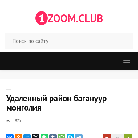
1
ZOOM.CLUB
Откр
меню
---
Удаленный район багануур
монголия
925