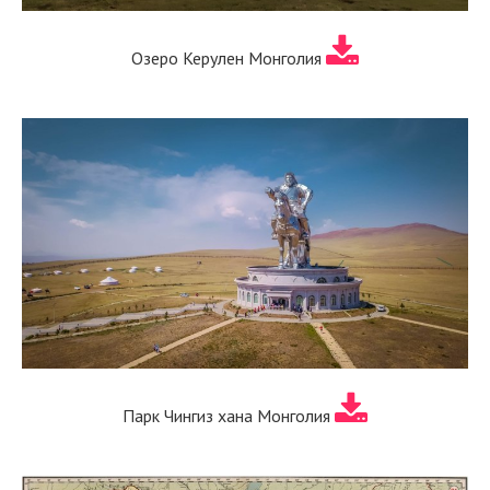
Озеро Керулен Монголия
Парк Чингиз хана Монголия