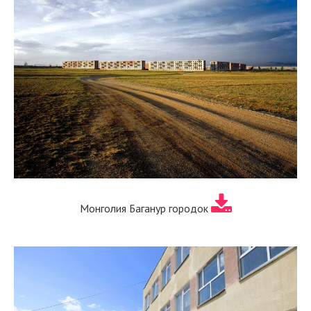
Монголия Баганур городок