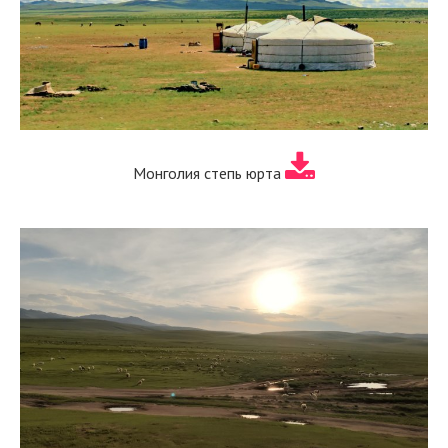
Монголия степь юрта