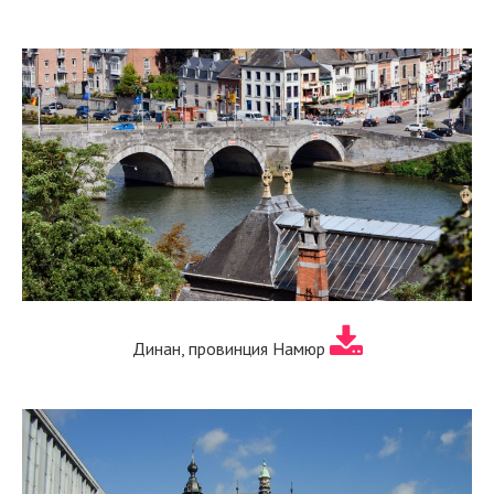
Динан, провинция Намюр