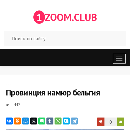
1
ZOOM.CLUB
Откр
меню
---
Провинция намюр бельгия
442
0