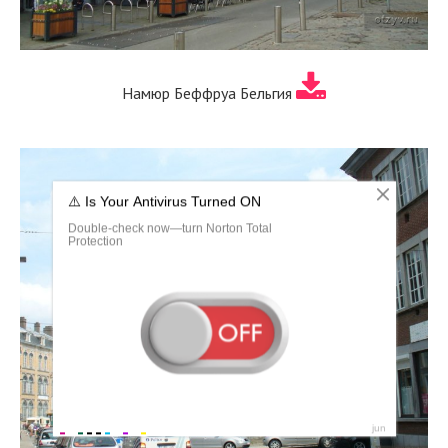
Намюр Беффруа Бельгия