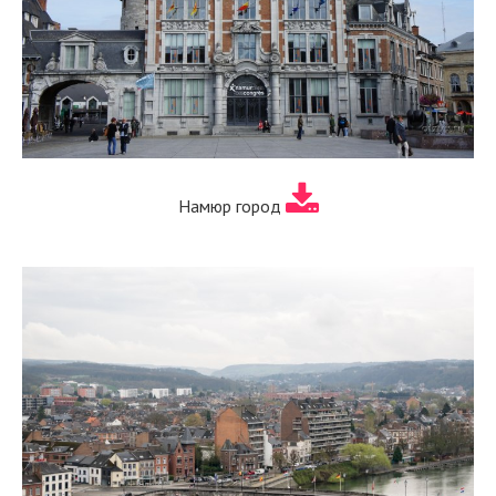
Намюр город