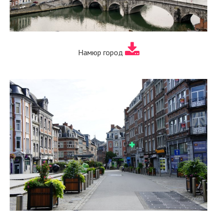
Намюр город