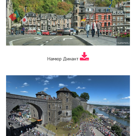
Намюр Динант