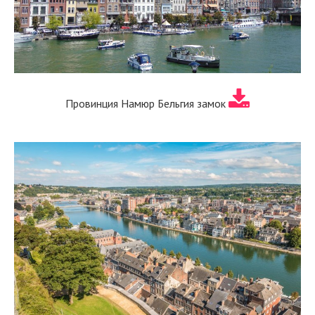
Провинция Намюр Бельгия замок