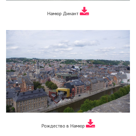
Намюр Динант
Рождество в Намюр