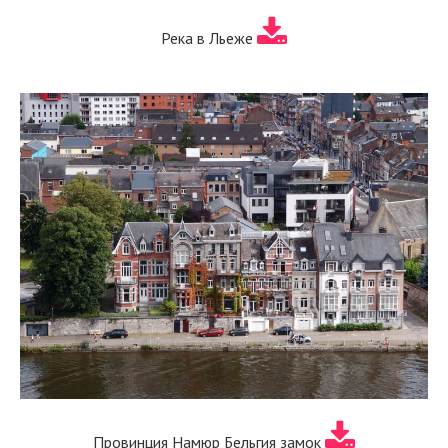
Река в Льеже
Провинция Намюр Бельгия замок