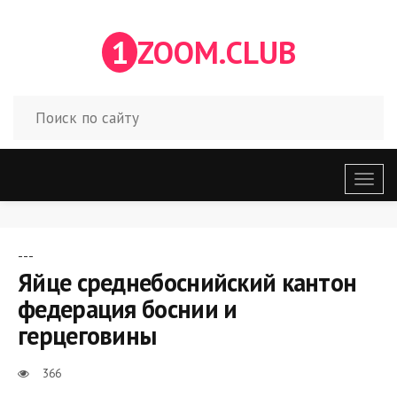
1
ZOOM.CLUB
Откр
меню
---
Яйце среднебоснийский кантон
федерация боснии и
герцеговины
366