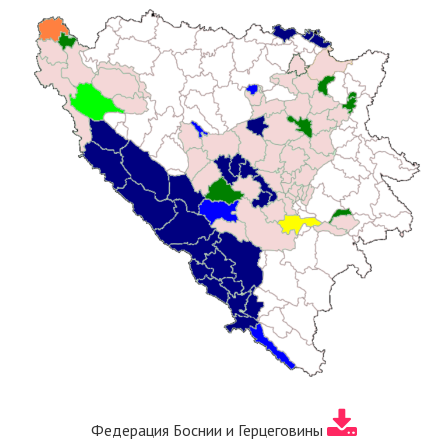
Федерация Боснии и Герцеговины