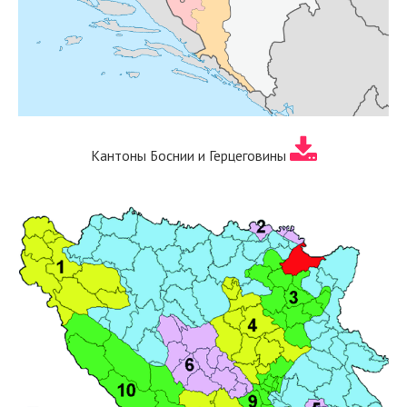
Кантоны Боснии и Герцеговины