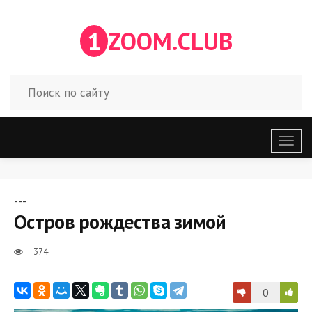
1
ZOOM.CLUB
Откр
меню
---
Остров рождества зимой
374
0