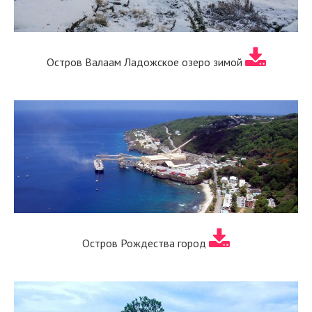
Остров Валаам Ладожское озеро зимой
Остров Рождества город