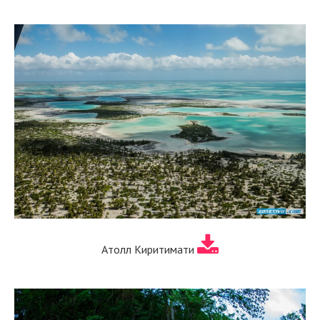
Атолл Киритимати