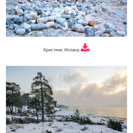
Кристмас Исланд