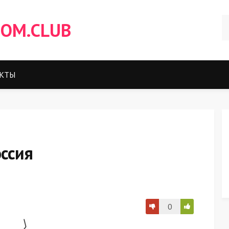
OM.CLUB
КТЫ
оссия
0