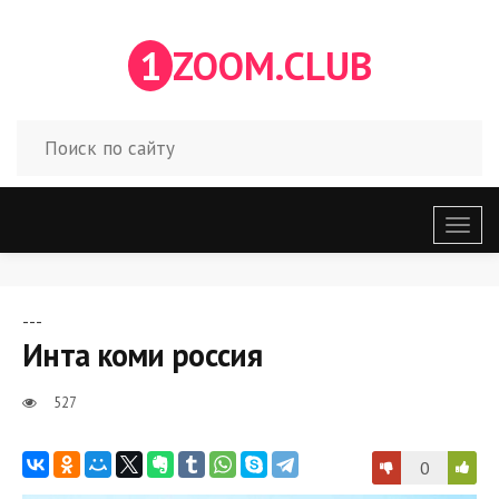
1
ZOOM.CLUB
Откр
меню
---
Инта коми россия
527
0