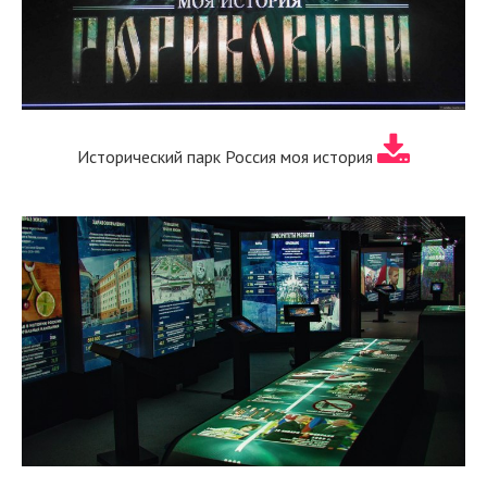
Исторический парк Россия моя история