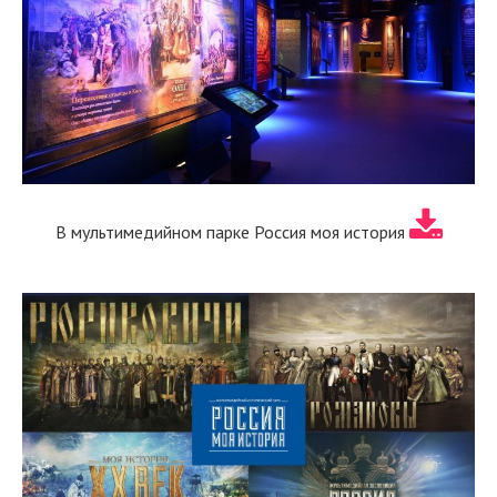
В мультимедийном парке Россия моя история