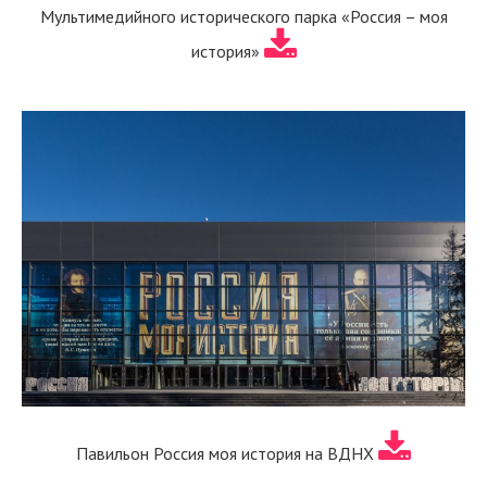
Мультимедийного исторического парка «Россия – моя
история»
Павильон Россия моя история на ВДНХ