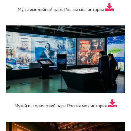
Мультимедийный парк Россия моя история
Музей исторический парк Россия моя история