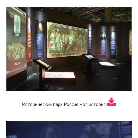
Исторический парк Россия моя история