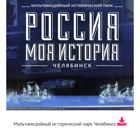
Мультимедийный исторический парк Челябинск