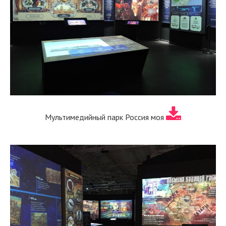
Мультимедийный парк Россия моя