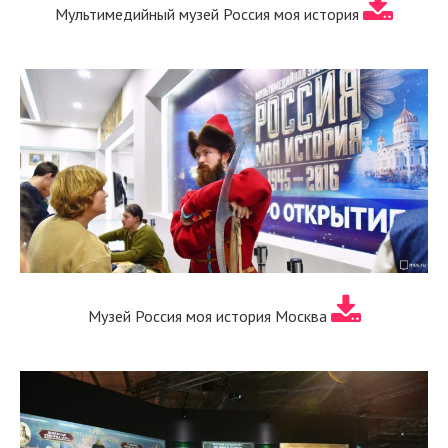
Мультимедийный музей Россия моя история
Музей Россия моя история Москва