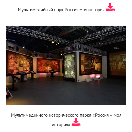
Мультимедийный парк Россия моя история
Мультимедийного исторического парка «Россия – моя
история»