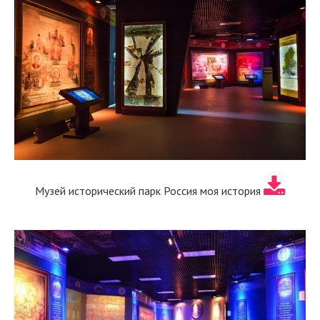
Музей исторический парк Россия моя история