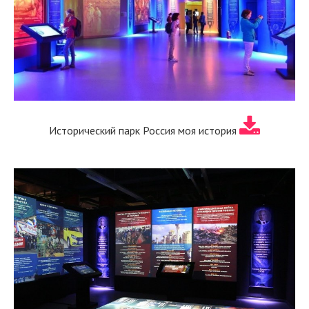
Исторический парк Россия моя история