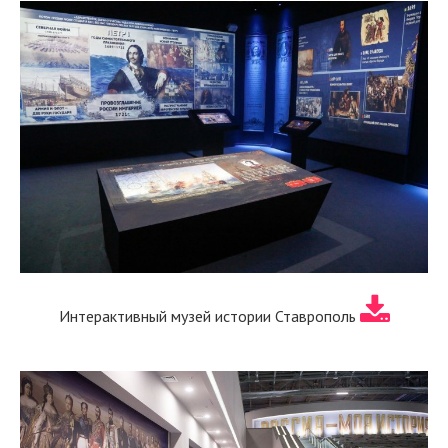
Интерактивный музей истории Ставрополь