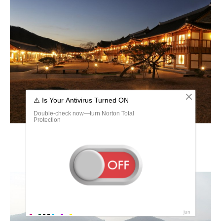
Чонджу Южная Корея город