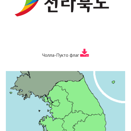
Чолла-Пукто флаг