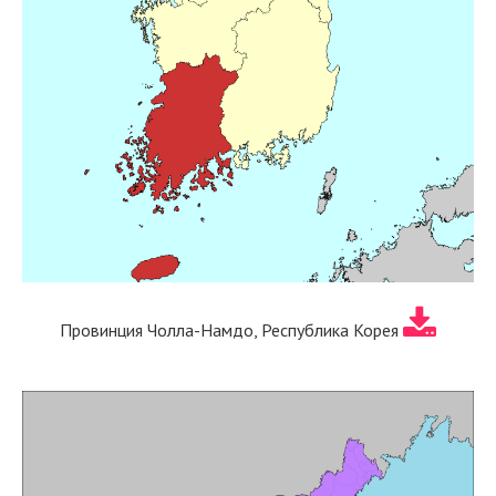
Провинция Чолла-Намдо, Республика Корея