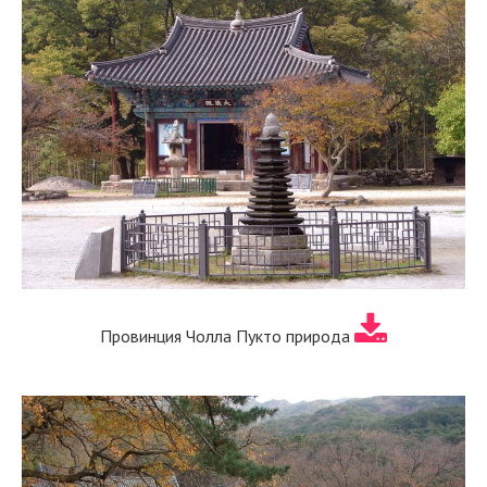
Провинция Чолла Пукто природа