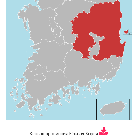
Кенсан провинция Южная Корея