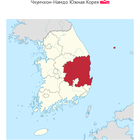
Чхунчхон-Намдо Южная Корея