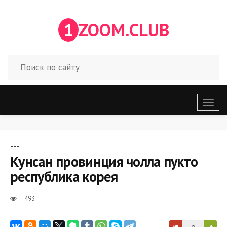
1
ZOOM.CLUB
Откр
меню
---
Кунсан провинция чолла пукто
республика корея
493