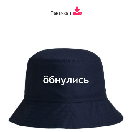
Панамка z