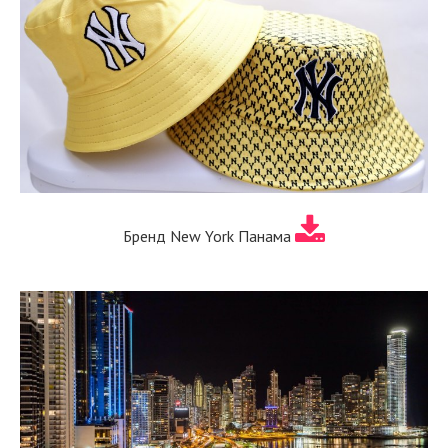
Бренд New York Панама