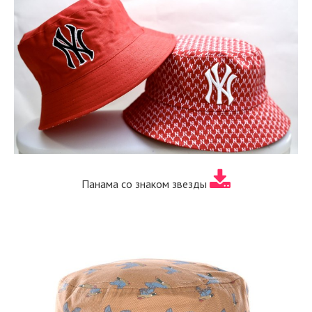
Панама со знаком звезды