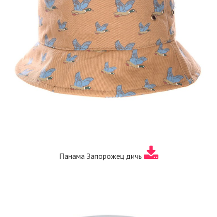
Панама Запорожец дичь