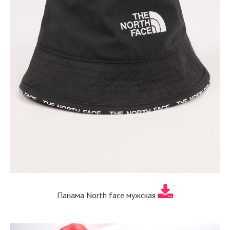
Панама North face мужская