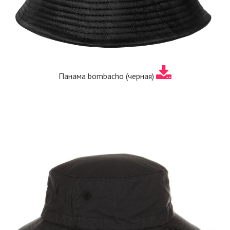
Панама bombacho (черная)