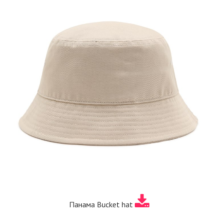
Панама Bucket hat