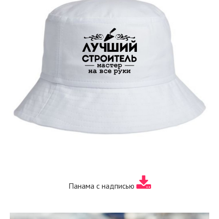
Панама с надписью