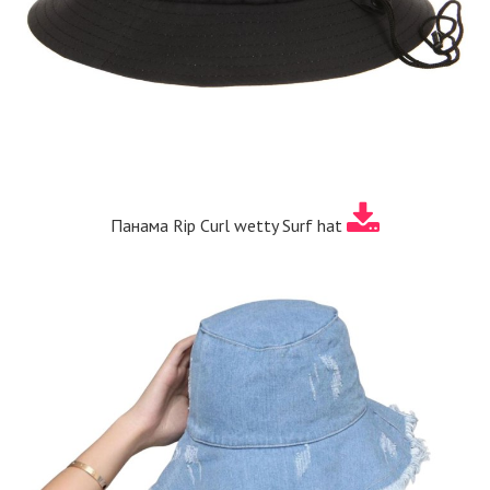
Панама Rip Curl wetty Surf hat