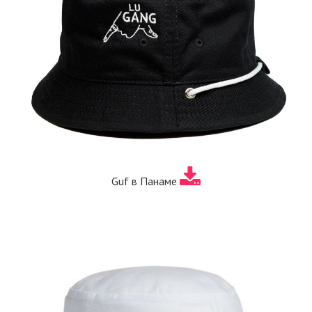
Guf в Панаме