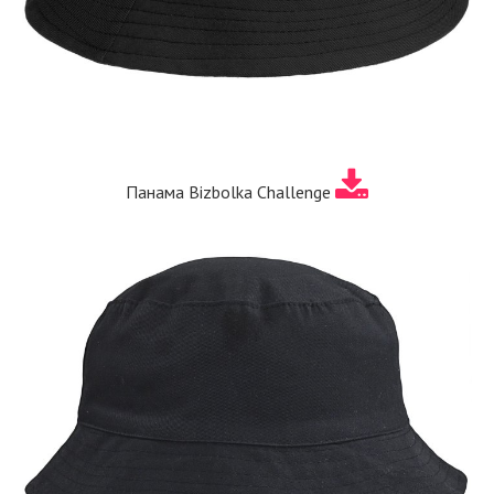
Панама Bizbolka Challenge