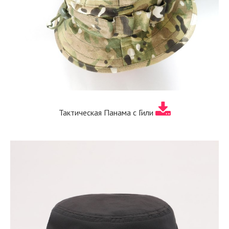
Тактическая Панама с Гили