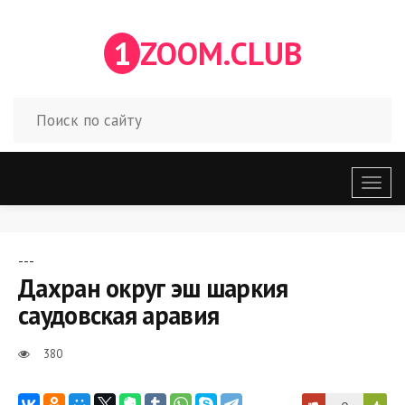
1
ZOOM.CLUB
Откр
меню
---
Дахран округ эш шаркия
саудовская аравия
380