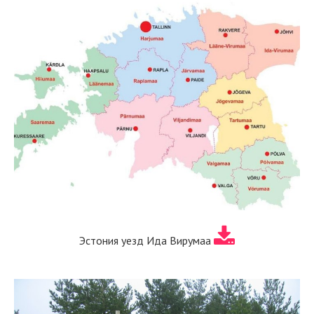
Эстония уезд Ида Вирумаа