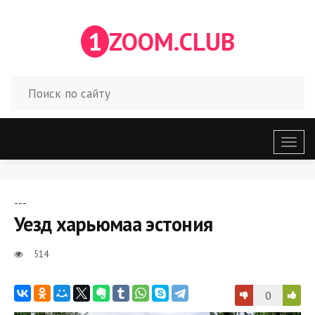
1
ZOOM.CLUB
Откр
меню
---
Уезд харьюмаа эстония
514
0