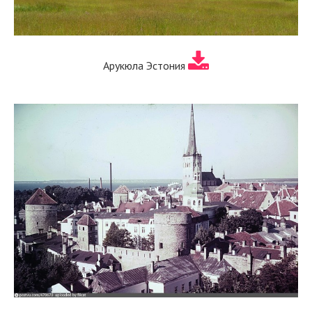
Арукюла Эстония