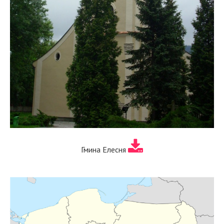
Гмина Елесня