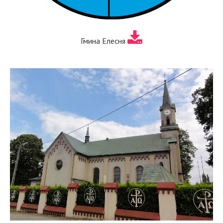
Гмина Елесня