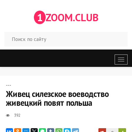
1
ZOOM.CLUB
Откр
меню
---
Живец силезское воеводство
живецкий повят польша
392