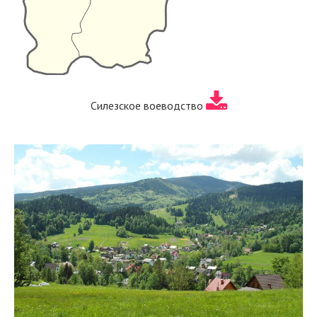
Силезское воеводство