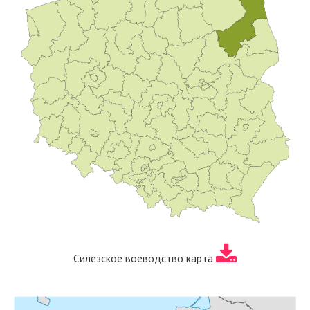
Силезское воеводство карта