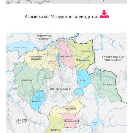
Варминьско-Мазурское воеводство