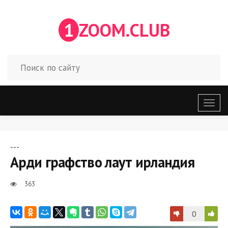
1
ZOOM.CLUB
Откр
меню
---
Арди графство лаут ирландия
363
0