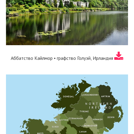
Аббатство Кайлмор • графство Голуэй, Ирландия