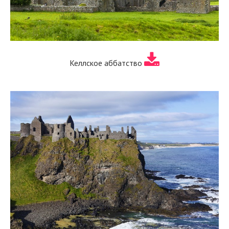
Келлское аббатство