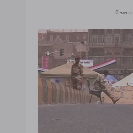
Йеменс