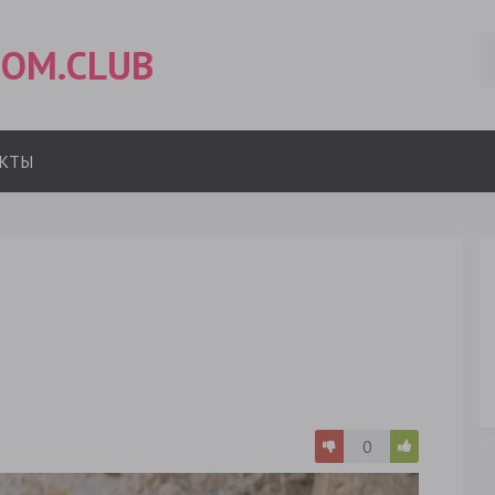
OM.CLUB
КТЫ
0