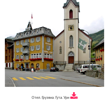
Отел. Грузяиа. Гута. Ури