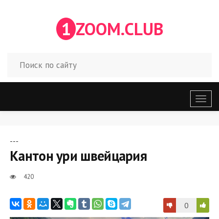
1
ZOOM.CLUB
Откр
меню
---
Кантон ури швейцария
420
0