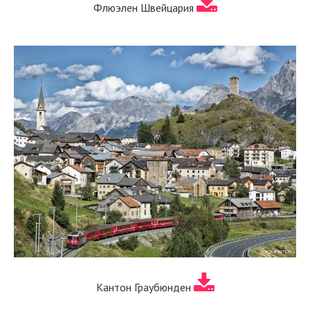
Флюэлен Швейцария
Кантон Граубюнден