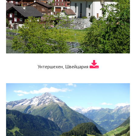
Унтершехен, Швейцария