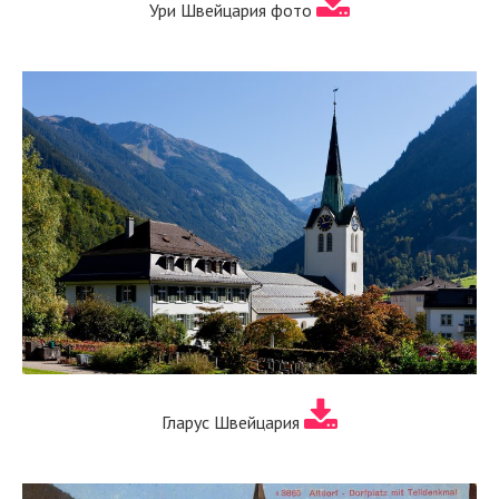
Ури Швейцария фото
Гларус Швейцария