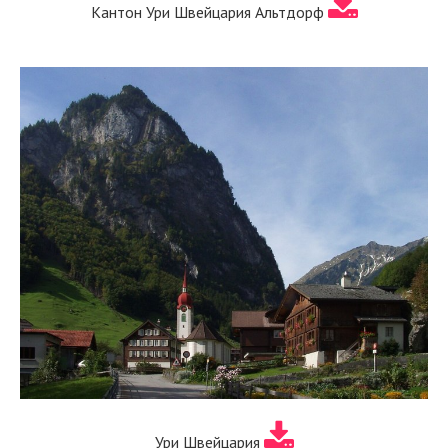
Кантон Ури Швейцария Альтдорф
Ури Швейцария