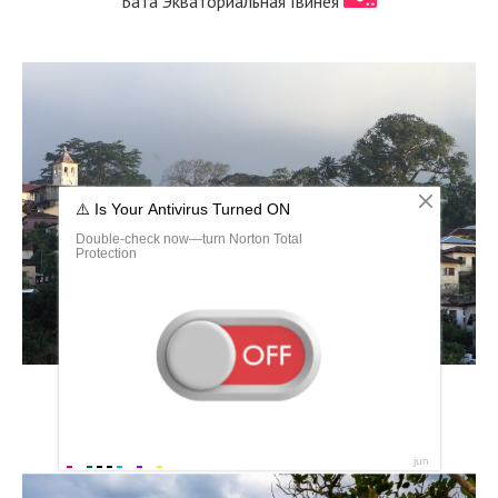
Бата Экваториальная Гвинея
Экваториальная Гвинея город Малабо