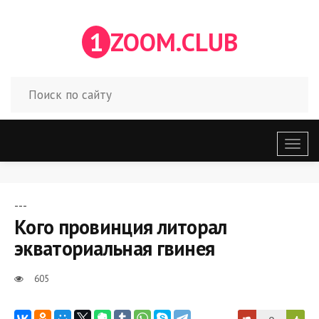
1
ZOOM.CLUB
Откр
меню
---
Кого провинция литорал
экваториальная гвинея
605