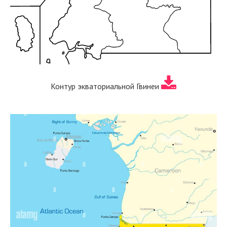
Контур экваториальной Гвинеи