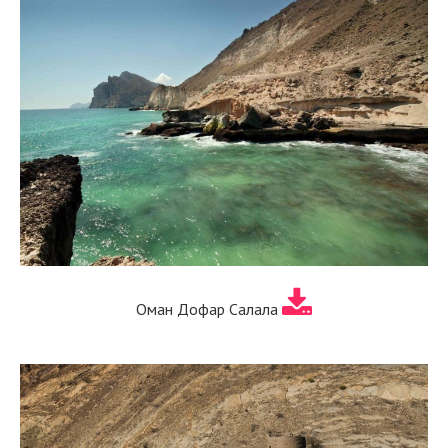
Оман Дофар Салала