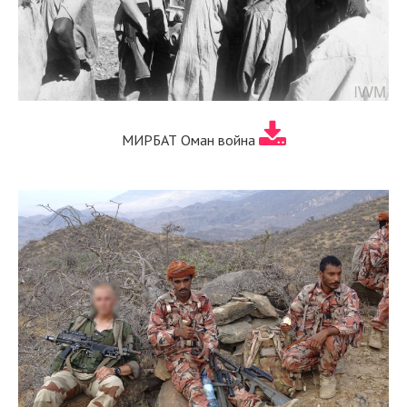
МИРБАТ Оман война