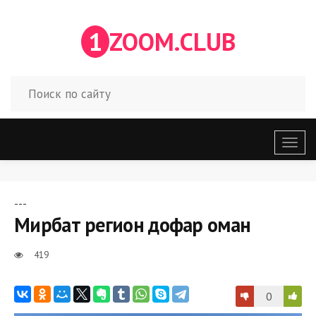
1
ZOOM.CLUB
Откр
меню
---
Мирбат регион дофар оман
419
0