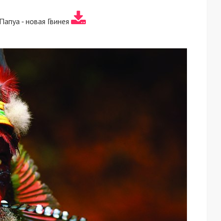
апуа - новая Гвинея