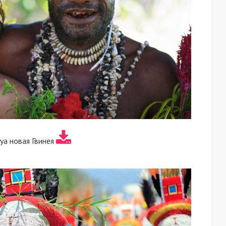
уа новая Гвинея