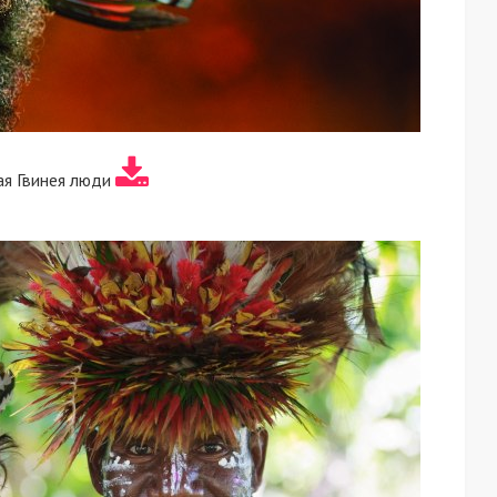
ая Гвинея люди