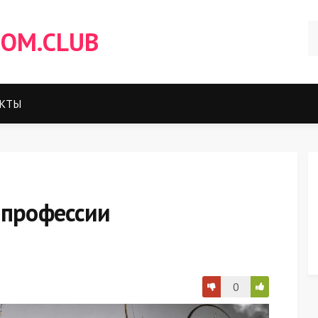
OM.CLUB
КТЫ
 профессии
0