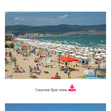
Слынчев бряг пляж