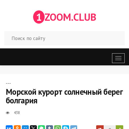
1
ZOOM.CLUB
Откр
меню
---
Морской курорт солнечный берег
болгария
438