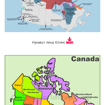
Нунавут ленд Клэмс