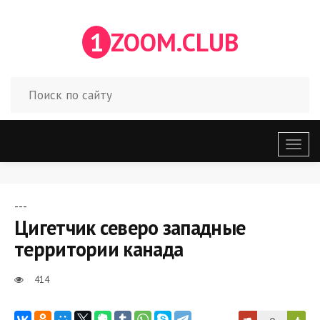
1
ZOOM.CLUB
Откр
меню
---
Цигетчик северо западные
территории канада
414