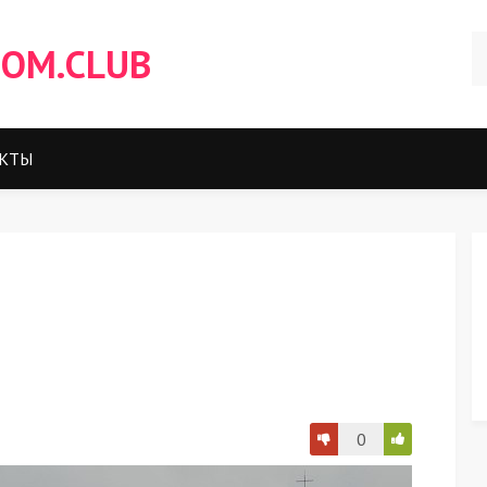
OM.CLUB
КТЫ
0