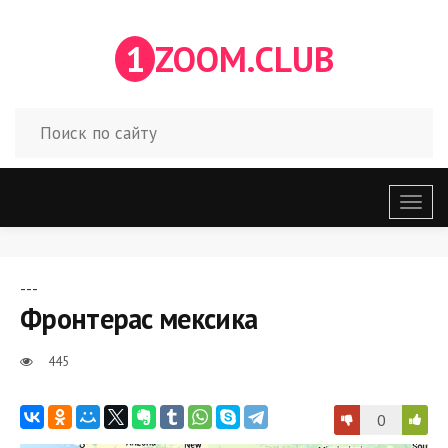
1
ZOOM.CLUB
Откр
меню
---
Фронтерас мексика
445
0