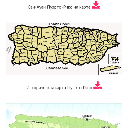
Сан-Хуан Пуэрто-Рико на карте
Историческая карта Пуэрто Рико