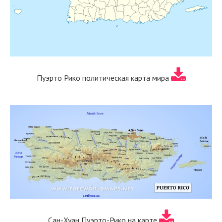
Пуэрто Рико политическая карта мира
Сан-Хуан Пуэрто-Рико на карте