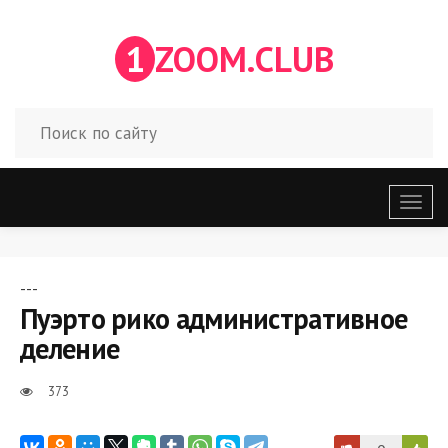
1
ZOOM.CLUB
Откр
меню
---
Пуэрто рико административное
деление
373