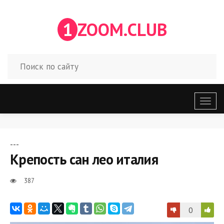
1
ZOOM.CLUB
Откр
меню
---
Крепость сан лео италия
387
0