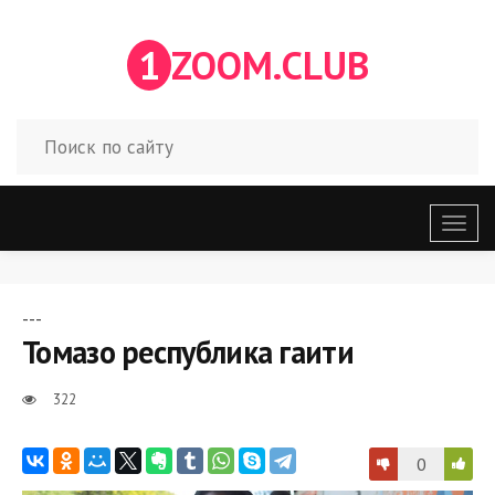
1
ZOOM.CLUB
Откр
меню
---
Томазо республика гаити
322
0