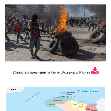
Убийство президента Гаити Жовенеля Моиза