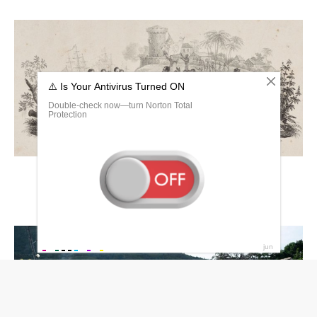
Жан-Жак Дессалин резня на Гаити