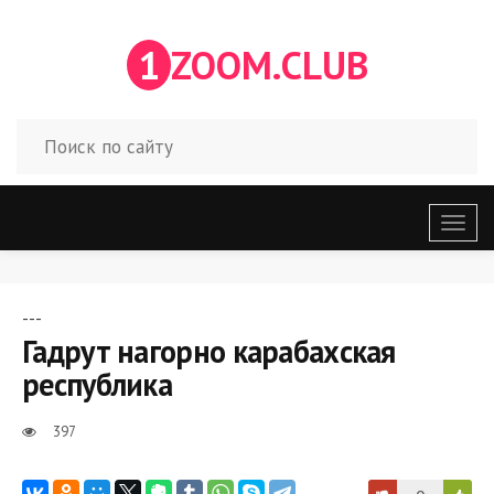
1
ZOOM.CLUB
Откр
меню
---
Гадрут нагорно карабахская
республика
397