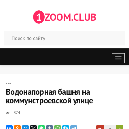
1
ZOOM.CLUB
Откр
меню
---
Водонапорная башня на
коммунстроевской улице
374