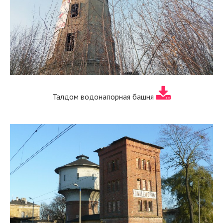
Талдом водонапорная башня