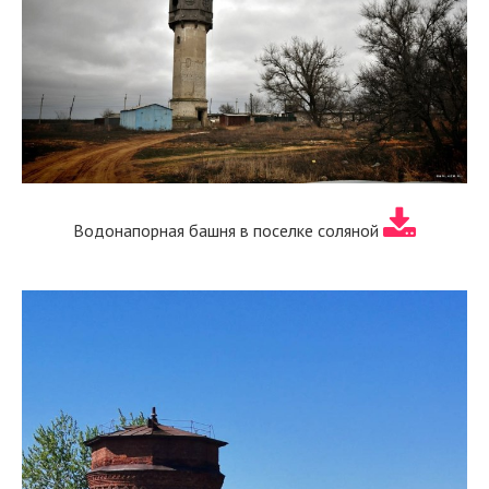
Водонапорная башня в поселке соляной