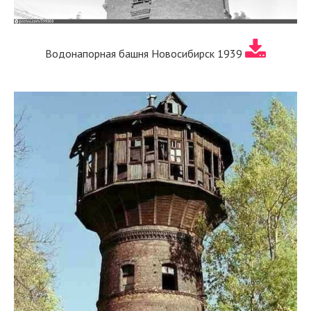
Водонапорная башня Новосибирск 1939