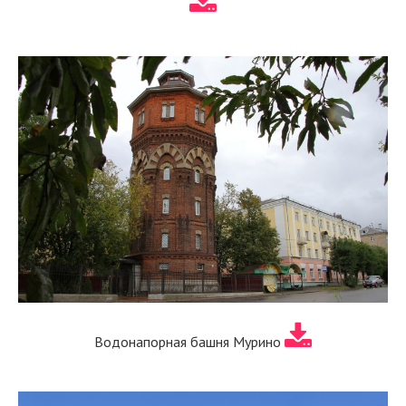
Водонапорная башня Мурино