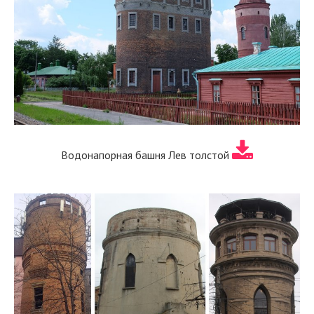
Водонапорная башня Лев толстой