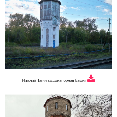
Нижний Тагил водонапорная башня