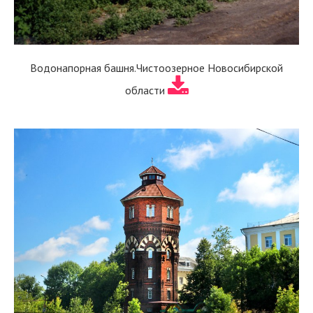
Водонапорная башня.Чистоозерное Новосибирской
области