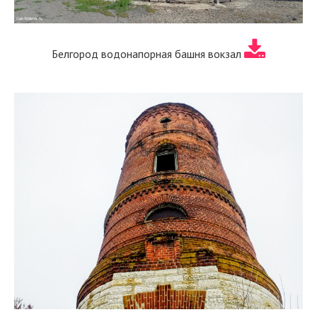
Белгород водонапорная башня вокзал