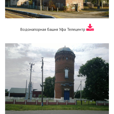
Водонапорная башня Уфа Телецентр